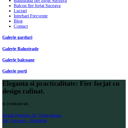
Balustrada fier forjat Suceava
Balcon fier forjat Suceava
Lucrari
Intrebari Frecvente
Blog
Contact
Galerie garduri
Galerie Balustrade
Galerie balcoane
Galerie porti
Eleganta si practicalitate: Fier forjat cu
design rafinat.
SC FANIRAM SRL
Strada Printului 16, Voievodeasa,
Jud. Suceava – România