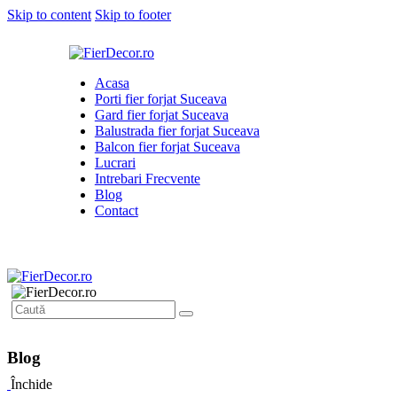
Skip to content
Skip to footer
Acasa
Porti fier forjat Suceava
Gard fier forjat Suceava
Balustrada fier forjat Suceava
Balcon fier forjat Suceava
Lucrari
Intrebari Frecvente
Blog
Contact
Blog
Închide