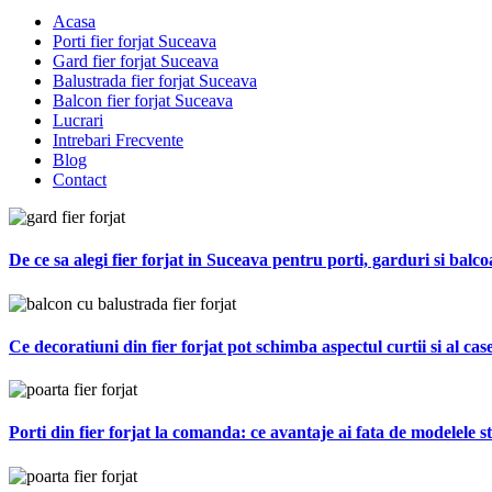
Acasa
Porti fier forjat Suceava
Gard fier forjat Suceava
Balustrada fier forjat Suceava
Balcon fier forjat Suceava
Lucrari
Intrebari Frecvente
Blog
Contact
De ce sa alegi fier forjat in Suceava pentru porti, garduri si balc
Ce decoratiuni din fier forjat pot schimba aspectul curtii si al cas
Porti din fier forjat la comanda: ce avantaje ai fata de modelele 