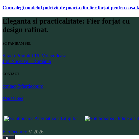
Cum alegi modelul potrivit de poarta din fier forjat pentru casa 
Eleganta si practicalitate: Fier forjat cu
design rafinat.
SC FANIRAM SRL
Strada Printului 16, Voievodeasa,
Jud. Suceava – România
CONTACT
contact@fierdecor.ro
0746 354 094
FierDecor.ro
© 2026