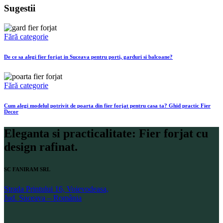
Sugestii
Fără categorie
De ce sa alegi fier forjat in Suceava pentru porti, garduri si balcoane?
Fără categorie
Cum alegi modelul potrivit de poarta din fier forjat pentru casa ta? Ghid practic Fier
Decor
Eleganta si practicalitate: Fier forjat cu
design rafinat.
SC FANIRAM SRL
Strada Printului 16, Voievodeasa,
Jud. Suceava – România