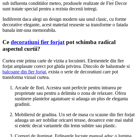
sub influenta conditiilor meteo, produsele realizate de Fier Decor
sunt tratate special pentru a rezista decenii intregi.
Indiferent daca alegi un design modern sau unul clasic, cu forme
decorative elegante, acest material reuseste sa transforme o fatada
banala intr-una memorabila.
Ce
decoratiuni fier forjat
pot schimba radical
aspectul curtii?
Curtea este prima carte de vizita a locuintei. Elementele din fier
forjat amplasate corect pot ghida privirea. Dincolo de balustrade si
balcoane din fier forjat
, exista o serie de decoratiuni care pot
transforma vizual curtea.
Arcade de flori. Acestea sunt perfecte pentru intrarea pe
proprietate sau pentru a delimita o zona de relaxare. Ofera
sustinere plantelor agatatoare si adauga un plus de eleganta
gradinii.
Mobilierul de gradina. Un set de masa cu scaune din fier forjat
adauga un aer nobiliar oricarei terase, deoarece este mai stabil
si estetic decat variantele din lemn subtire sau plastic.
Corpuri de iluminat. Felinarele lucrate manual aduc o lumina