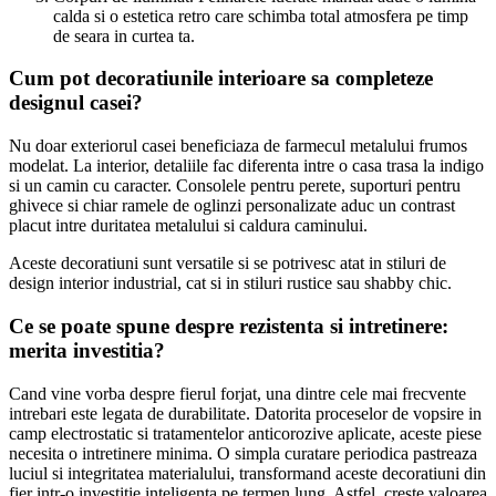
calda si o estetica retro care schimba total atmosfera pe timp
de seara in curtea ta.
Cum pot decoratiunile interioare sa completeze
designul casei?
Nu doar exteriorul casei beneficiaza de farmecul metalului frumos
modelat. La interior, detaliile fac diferenta intre o casa trasa la indigo
si un camin cu caracter. Consolele pentru perete, suporturi pentru
ghivece si chiar ramele de oglinzi personalizate aduc un contrast
placut intre duritatea metalului si caldura caminului.
Aceste decoratiuni sunt versatile si se potrivesc atat in stiluri de
design interior industrial, cat si in stiluri rustice sau shabby chic.
Ce se poate spune despre rezistenta si intretinere:
merita investitia?
Cand vine vorba despre fierul forjat, una dintre cele mai frecvente
intrebari este legata de durabilitate. Datorita proceselor de vopsire in
camp electrostatic si tratamentelor anticorozive aplicate, aceste piese
necesita o intretinere minima. O simpla curatare periodica pastreaza
luciul si integritatea materialului, transformand aceste decoratiuni din
fier intr-o investitie inteligenta pe termen lung. Astfel, creste valoarea