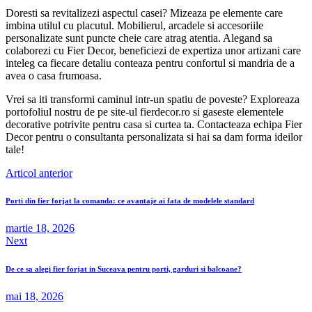
Doresti sa revitalizezi aspectul casei? Mizeaza pe elemente care
imbina utilul cu placutul. Mobilierul, arcadele si accesoriile
personalizate sunt puncte cheie care atrag atentia. Alegand sa
colaborezi cu Fier Decor, beneficiezi de expertiza unor artizani care
inteleg ca fiecare detaliu conteaza pentru confortul si mandria de a
avea o casa frumoasa.
Vrei sa iti transformi caminul intr-un spatiu de poveste? Exploreaza
portofoliul nostru de pe site-ul fierdecor.ro si gaseste elementele
decorative potrivite pentru casa si curtea ta. Contacteaza echipa Fier
Decor pentru o consultanta personalizata si hai sa dam forma ideilor
tale!
Navigare
Articol anterior
în
Porti din fier forjat la comanda: ce avantaje ai fata de modelele standard
articole
martie 18, 2026
Next
De ce sa alegi fier forjat in Suceava pentru porti, garduri si balcoane?
mai 18, 2026