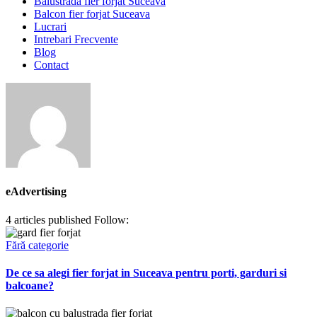
Balustrada fier forjat Suceava
Balcon fier forjat Suceava
Lucrari
Intrebari Frecvente
Blog
Contact
eAdvertising
4
articles published
Follow:
facebook-
twitter-
dribble-
instagram
1
x
new
Fără categorie
De ce sa alegi fier forjat in Suceava pentru porti, garduri si
balcoane?