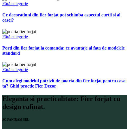
Fără categorie
Ce decoratiuni din fier forjat pot schimba aspectul curtii si al
casei?
Fără categorie
Porti din fier forjat la comanda: ce avantaje ai fata de modelele
standard
Fără categorie
Cum alegi modelul potrivit de poarta din fier forjat pentru casa
ta? Ghid practic Fier Decor
Eleganta si practicalitate: Fier forjat cu
design rafinat.
SC FANIRAM SRL